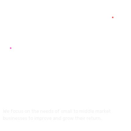
info@marketistas.gr
Papavasiliou 12, Larisa,
41334, Greece
About
We focus on the needs of small to middle market
businesses to improve and grow their return.