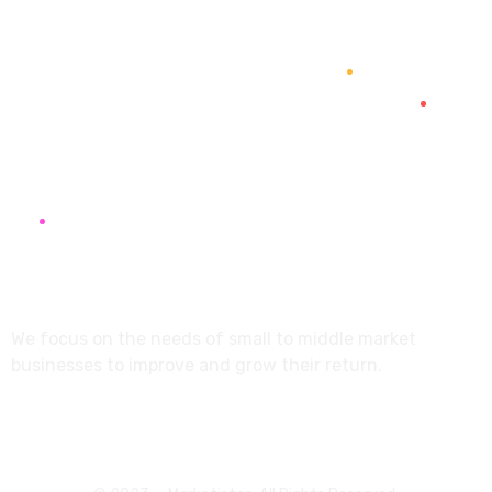
info@marketistas.gr
Papavasiliou 12, Larisa,
41334, Greece
About
We focus on the needs of small to middle market
businesses to improve and grow their return.